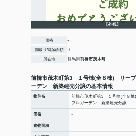
【外観】
-
価格
-/-
間取り/建物面積
群馬県
前橋市
茂木町
所在地
前橋市茂木町第3 １号棟(全８棟) リー
ーデン 新築建売分譲の基本情報
物件名
前橋市茂木町第3 １号棟(全８棟
ブルガーデン 新築建売分譲
価格
-
建物面積
-