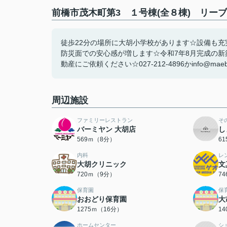
前橋市茂木町第3 １号棟(全８棟) リー
徒歩22分の場所に大胡小学校があります☆設備も
防災面での安心感が増します☆令和7年8月完成の
動産にご依頼ください☆027-212-4896かinfo@mae
周辺施設
ファミリーレストラン
そ
バーミヤン 大胡店
し
569ｍ（8分）
6
内科
レ
大胡クリニック
文
720ｍ（9分）
7
保育園
保
おおどり保育園
大
1275ｍ（16分）
1
ホームセンター
シ