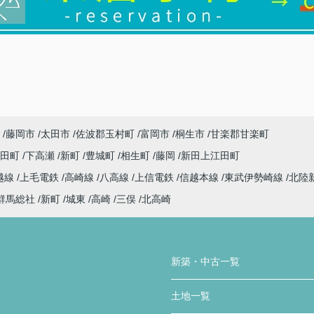
藤岡市
太田市
佐波郡玉村町
富岡市
桐生市
甘楽郡甘楽町
代田町
下高瀬
新町
豊城町
相生町
藤岡
新田上江田町
越線
上毛電鉄
高崎線
八高線
上信電鉄
信越本線
東武伊勢崎線
北陸
群馬総社
新町
城東
高崎
三俣
北高崎
新築・中古一覧
土地一覧