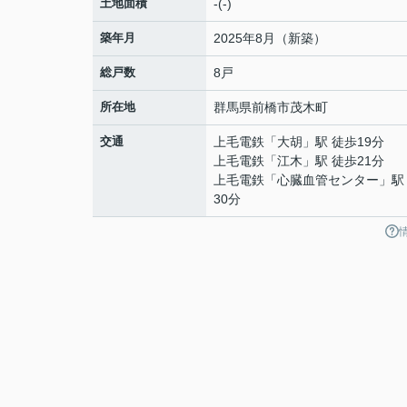
土地面積
-(-)
築年月
2025年8月（新築）
総戸数
8戸
所在地
群馬県
前橋市
茂木町
交通
上毛電鉄
「
大胡
」駅 徒歩19分
上毛電鉄
「
江木
」駅 徒歩21分
上毛電鉄
「
心臓血管センター
」駅
30分