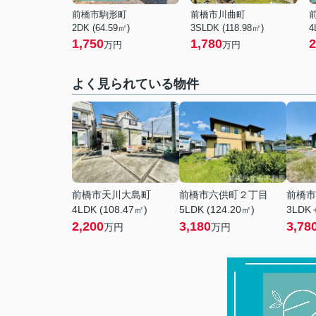
前橋市駒形町
前橋市川曲町
2DK (64.59㎡)
3SLDK (118.98㎡)
4
1,750
1,780
2
万円
万円
よく見られている物件
前橋市天川大島町
前橋市六供町２丁目
前橋市
4LDK (108.47㎡)
5LDK (124.20㎡)
3LDK＋
2,200
3,180
3,78
万円
万円