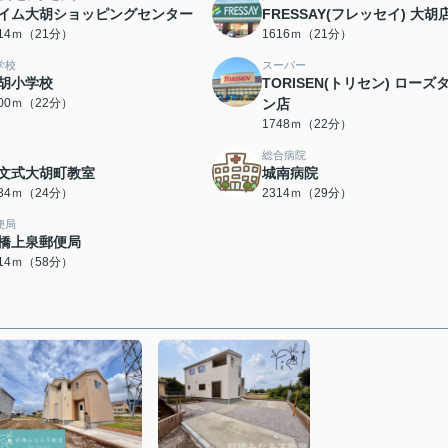
イム大胡ショッピングセンター
FRESSAY(フレッセイ) 大胡
614ｍ（21分）
1616ｍ（21分）
学校
スーパー
胡小学校
TORISEN(トリセン) ローズ
700ｍ（22分）
ン店
1748ｍ（22分）
総合病院
文式大胡町教室
城南病院
884ｍ（24分）
2314ｍ（29分）
便局
橋上泉郵便局
614ｍ（58分）