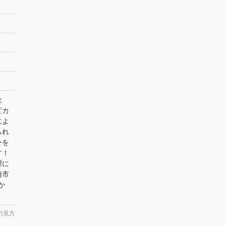
ま
ピカ
によ
られ
ーを
す！
望に
橋市
か
の見方