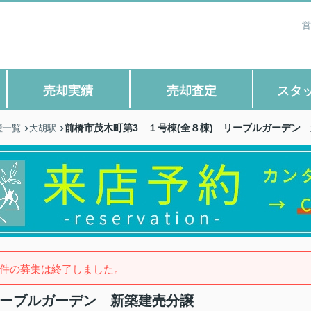
営
売却実績
売却査定
スタ
前橋市茂木町第3 １号棟(全８棟) リーブルガーデン
産一覧
大胡駅
件の募集は終了しました。
リーブルガーデン 新築建売分譲