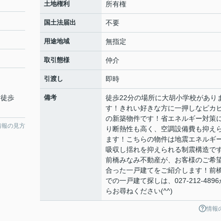
土地権利
所有権
国土法届出
不要
用途地域
無指定
取引態様
仲介
引渡し
即時
 徒歩
備考
徒歩22分の場所に大胡小学校があり
す！きれい好きな方に一押しなピカ
の新築物件です！省エネルギー対策
情報の見方
り断熱性も高く、空調設備費も抑え
ます！こちらの物件は地震エネルギ
吸収し揺れを抑えられる制震構造で
前橋みなみ不動産が、お客様のご希
合った一戸建てをご紹介します！前
での一戸建て探しは、027-212-4896
らお尋ねください(^^)
情報