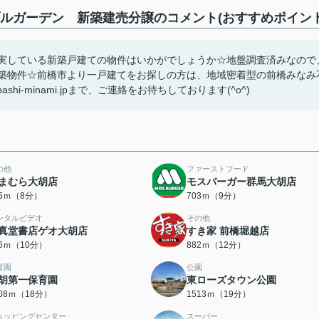
ブルガーデン 新築建売分譲のコメント(おすすめポイント
充実している新築戸建ての物件はいかがでしょうか☆地盤調査済みなので
新築物件☆前橋市より一戸建てをお探しの方は、地域密着型の前橋みなみ
bashi-minami.jpまで、ご連絡をお待ちしております(^o^)
の他
ファーストフード
まむら大胡店
モスバーガー群馬大胡店
15ｍ（8分）
703ｍ（9分）
ンタルビデオ
その他
真堂書店ゲオ大胡店
すき家 前橋堀越店
46ｍ（10分）
882ｍ（12分）
育園
公園
胡第一保育園
東ローズタウン公園
408ｍ（18分）
1513ｍ（19分）
ョッピングセンター
スーパー