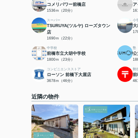
コメリパワー前橋店
ア
1536ｍ（20分）
1
スーパー
小
TSURUYA(ツルヤ) ローズタウン
大
店
1
1690ｍ（22分）
中学校
塾
前橋市立大胡中学校
公
1800ｍ（23分）
1
コンビニエンスストア
郵
ローソン 前橋下大屋店
前
3678ｍ（46分）
4
近隣の物件