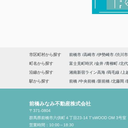
市区町村から探す
前橋市
高崎市
伊勢崎市
渋川市
町名から探す
富士見町時沢
金井
青柳町
北
沿線から探す
湘南新宿ライン高海
両毛線
上
駅から探す
前橋
中央前橋
新前橋
北藤岡
前橋みなみ不動産株式会社
〒371-0804
群馬県前橋市六供町４丁目23‐14 T'sWOOD OM 3号室
営業時間：
10:00～18:30