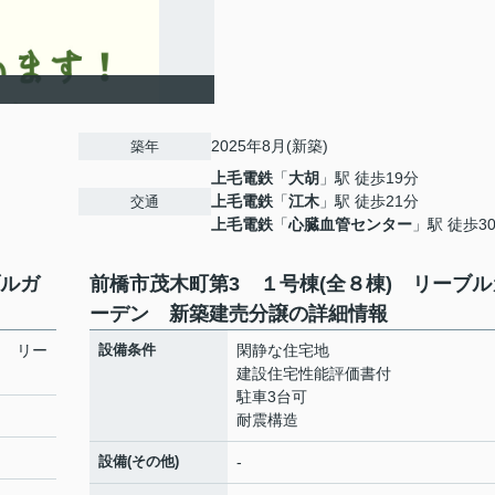
2025年8月(新築)
築年
上毛電鉄
「
大胡
」駅 徒歩19分
上毛電鉄
「
江木
」駅 徒歩21分
交通
上毛電鉄
「
心臓血管センター
」駅 徒歩3
ブルガ
前橋市茂木町第3 １号棟(全８棟) リーブル
ーデン 新築建売分譲の詳細情報
) リー
設備条件
閑静な住宅地
建設住宅性能評価書付
駐車3台可
耐震構造
設備(その他)
-