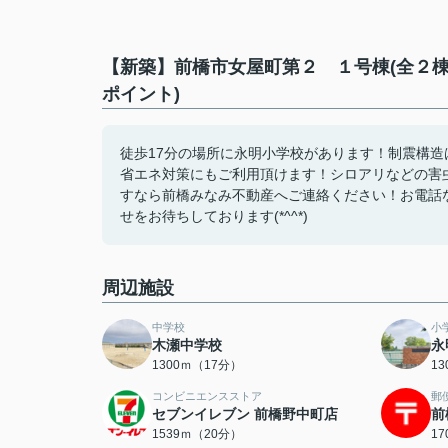
【新築】前橋市女屋町第２ １号棟(全２棟
ポイント)
徒歩17分の場所に永明小学校があります！制震構
省エネ対策にもご利用頂けます！シロアリなどの害
すなら前橋みなみ不動産へご連絡ください！お電話なら027-2
せをお待ちしております(*^^*)
周辺施設
中学校
小
木瀬中学校
永
1300ｍ（17分）
1
コンビニエンスストア
郵
セブンイレブン 前橋野中町店
前
1539ｍ（20分）
1