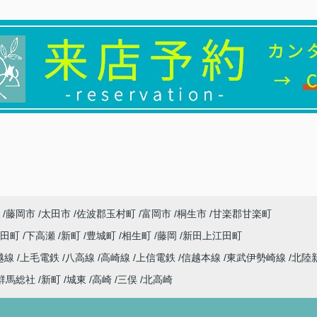
藤岡市
太田市
佐波郡玉村町
富岡市
桐生市
甘楽郡甘楽町
代田町
下高瀬
新町
豊城町
相生町
藤岡
新田上江田町
越線
上毛電鉄
八高線
高崎線
上信電鉄
信越本線
東武伊勢崎線
北陸
群馬総社
新町
城東
高崎
三俣
北高崎