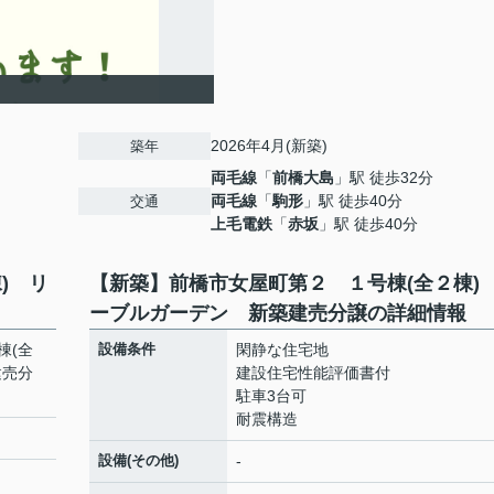
2026年4月(新築)
築年
両毛線
「
前橋大島
」駅 徒歩32分
両毛線
「
駒形
」駅 徒歩40分
交通
上毛電鉄
「
赤坂
」駅 徒歩40分
) リ
【新築】前橋市女屋町第２ １号棟(全２棟)
ーブルガーデン 新築建売分譲の詳細情報
棟(全
設備条件
閑静な住宅地
建売分
建設住宅性能評価書付
駐車3台可
耐震構造
設備(その他)
-