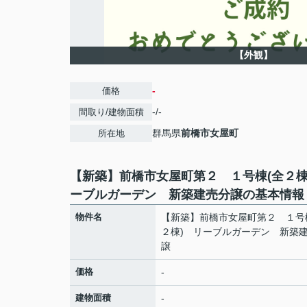
【外観】
-
価格
-/-
間取り/建物面積
群馬県
前橋市
女屋町
所在地
【新築】前橋市女屋町第２ １号棟(全２棟
ーブルガーデン 新築建売分譲の基本情報
物件名
【新築】前橋市女屋町第２ １号
２棟) リーブルガーデン 新築
譲
価格
-
建物面積
-