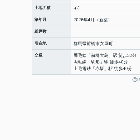
土地面積
-(-)
築年月
2026年4月（新築）
総戸数
-
所在地
群馬県
前橋市
女屋町
交通
両毛線
「
前橋大島
」駅 徒歩32分
両毛線
「
駒形
」駅 徒歩40分
上毛電鉄
「
赤坂
」駅 徒歩40分