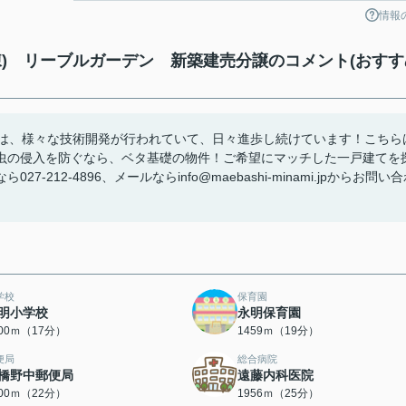
情報
) リーブルガーデン 新築建売分譲のコメント(おすす
造は、様々な技術開発が行われていて、日々進歩し続けています！こちら
虫の侵入を防ぐなら、ベタ基礎の物件！ご希望にマッチした一戸建てを
12-4896、メールならinfo@maebashi-minami.jpからお問い
学校
保育園
明小学校
永明保育園
300ｍ（17分）
1459ｍ（19分）
便局
総合病院
橋野中郵便局
遠藤内科医院
700ｍ（22分）
1956ｍ（25分）