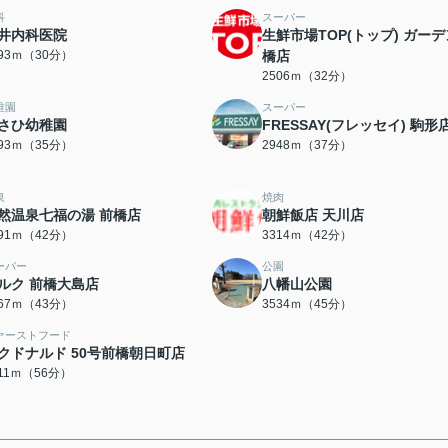
科
スーパー
井内科医院
生鮮市場TOP(トップ) ガー
393ｍ（30分）
橋店
2506ｍ（32分）
稚園
スーパー
さひ幼稚園
FRESSAY(フレッセイ) 駒形
793ｍ（35分）
2948ｍ（37分）
泉
焼肉
然温泉七福の湯 前橋店
朝鮮飯店 天川店
291ｍ（42分）
3314ｍ（42分）
ーパー
公園
ルク 前橋大島店
八幡山公園
367ｍ（43分）
3534ｍ（45分）
ァーストフード
クドナルド 50号前橋朝日町店
411ｍ（56分）