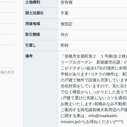
土地権利
所有権
国土法届出
不要
用途地域
無指定
取引態様
仲介
引渡し
即時
備考
「前橋市女屋町第２ １号棟(全２
リーブルガーデン 新築建売分譲」
こがイチオシ♪徒歩17分の場所に永明
情報の見方
学校があります♪コチラの物件は、新
の戸建て物件で設備も充実しています
劣化対策をしていますので、見た目
でなく構造からしっかりとした造り
♪戸建て選びに失敗しないコツを適切
お教えいたします♪前橋みなみ不動産
ご案内する両毛線前橋大島周辺の戸
に関する事は、info@maebashi-
minami.jpからお尋ねください(*^^*)