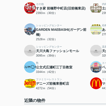
その他
内
すき家 前橋野中町店(旧前橋東店)
土
2393ｍ（30分）
2
ショッピングセンター
幼
GARDEN MAEBASHI(ガーデン前
あ
橋)
2
2528ｍ（32分）
ショッピングセンター
温
天川大島ファッションモール
天
3095ｍ（39分）
3
塾
ス
公文式広瀬町三丁目教室
ベ
3344ｍ（42分）
3
ファミリーレストラン
フ
デニーズ前橋東善町店
マ
4272ｍ（54分）
4
近隣の物件