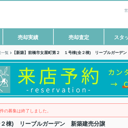
営
売却実績
売却査定
スタ
【新築】前橋市女屋町第２ １号棟(全２棟) リーブルガーデン
産一覧
件の募集は終了しました。
全２棟) リーブルガーデン 新築建売分譲