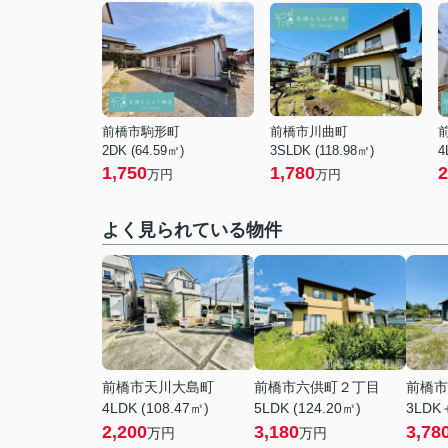
前橋市駒形町
前橋市川曲町
2DK (64.59㎡)
3SLDK (118.98㎡)
4
1,750
1,780
2
万円
万円
よく見られている物件
前橋市天川大島町
前橋市六供町２丁目
前橋市
4LDK (108.47㎡)
5LDK (124.20㎡)
3LDK＋
2,200
3,180
3,78
万円
万円