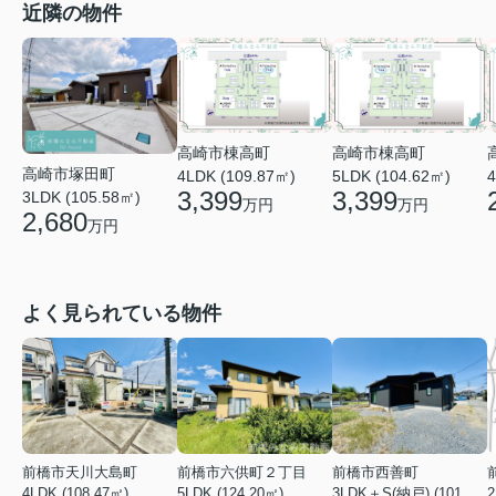
近隣の物件
高崎市棟高町
高崎市棟高町
高崎市塚田町
4LDK (109.87㎡)
5LDK (104.62㎡)
4
3,399
3,399
3LDK (105.58㎡)
万円
万円
2,680
万円
よく見られている物件
前橋市天川大島町
前橋市六供町２丁目
前橋市西善町
4LDK (108.47㎡)
5LDK (124.20㎡)
3LDK＋S(納戸) (101.02㎡)
2