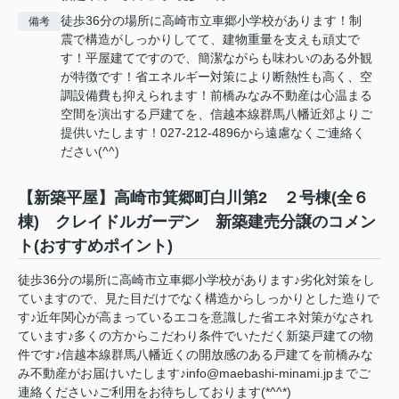
徒歩36分の場所に高崎市立車郷小学校があります！制
備考
震で構造がしっかりしてて、建物重量を支えも頑丈で
す！平屋建てですので、簡潔ながらも味わいのある外観
が特徴です！省エネルギー対策により断熱性も高く、空
調設備費も抑えられます！前橋みなみ不動産は心温まる
空間を演出する戸建てを、信越本線群馬八幡近郊よりご
提供いたします！027-212-4896から遠慮なくご連絡く
ださい(^^)
【新築平屋】高崎市箕郷町白川第2 ２号棟(全６
棟) クレイドルガーデン 新築建売分譲のコメン
ト(おすすめポイント)
徒歩36分の場所に高崎市立車郷小学校があります♪劣化対策をし
ていますので、見た目だけでなく構造からしっかりとした造りで
す♪近年関心が高まっているエコを意識した省エネ対策がなされ
ています♪多くの方からこだわり条件でいただく新築戸建ての物
件です♪信越本線群馬八幡近くの開放感のある戸建てを前橋みな
み不動産がお届けいたします♪info@maebashi-minami.jpまでご
連絡ください♪ご利用をお待ちしております(*^^*)