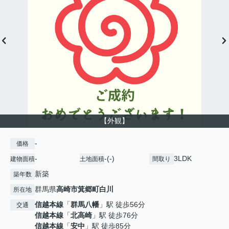
【外観】
-
価格
-
-(-)
3LDK
建物面積
土地面積
間取り
新築
築年数
群馬県
高崎市
箕郷町白川
所在地
信越本線
「
群馬八幡
」駅 徒歩56分
交通
信越本線
「
北高崎
」駅 徒歩76分
信越本線
「
安中
」駅 徒歩85分