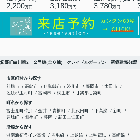
2,200
3,180
3,780
万円
万円
万円
箕郷町白川第2 ２号棟(全６棟) クレイドルガーデン 新築建売分譲
市区町村から探す
前橋市
高崎市
伊勢崎市
渋川市
藤岡市
太田市
佐波郡玉村町
富岡市
桐生市
甘楽郡甘楽町
町名から探す
富士見町時沢
金井
青柳町
北代田町
下高瀬
新町
豊城町
相生町
藤岡
新田上江田町
沿線から探す
湘南新宿ライン高海
両毛線
上越線
上毛電鉄
高崎線