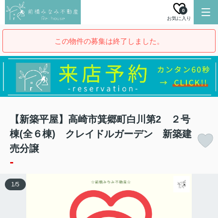
0
お気に入り
この物件の募集は終了しました。
【新築平屋】高崎市箕郷町白川第2 ２号
棟(全６棟) クレイドルガーデン 新築建
売分譲
-
1
/
5