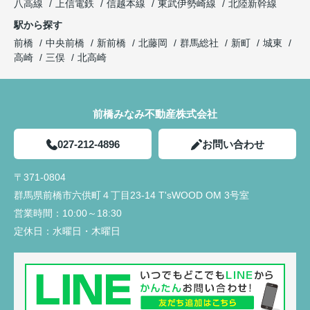
八高線
上信電鉄
信越本線
東武伊勢崎線
北陸新幹線
駅から探す
前橋
中央前橋
新前橋
北藤岡
群馬総社
新町
城東
高崎
三俣
北高崎
前橋みなみ不動産株式会社
027-212-4896
お問い合わせ
〒371-0804
群馬県前橋市六供町４丁目23‐14 T'sWOOD OM 3号室
営業時間：
10:00～18:30
定休日：
水曜日・木曜日