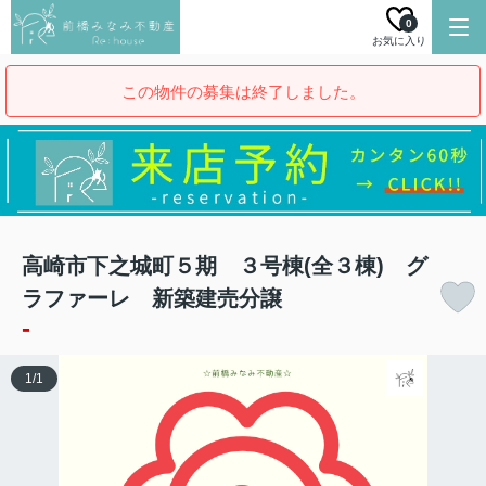
0
お気に入り
この物件の募集は終了しました。
高崎市下之城町５期 ３号棟(全３棟) グ
ラファーレ 新築建売分譲
-
1
/
1