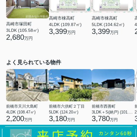
高崎市棟高町
高崎市棟高町
高崎市塚田町
4LDK (109.87㎡)
5LDK (104.62㎡)
4
3,399
3,399
3LDK (105.58㎡)
万円
万円
2,680
万円
よく見られている物件
前橋市天川大島町
前橋市六供町２丁目
前橋市西善町
4LDK (108.47㎡)
5LDK (124.20㎡)
3LDK＋S(納戸) (101.02㎡)
2
2,200
3,180
3,780
万円
万円
万円