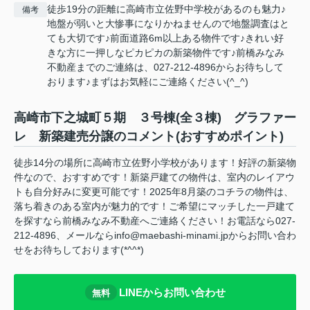
徒歩19分の距離に高崎市立佐野中学校があるのも魅力♪
備考
地盤が弱いと大惨事になりかねませんので地盤調査はと
ても大切です♪前面道路6m以上ある物件です♪きれい好
きな方に一押しなピカピカの新築物件です♪前橋みなみ
不動産までのご連絡は、027-212-4896からお待ちして
おります♪まずはお気軽にご連絡ください(^_^)
高崎市下之城町５期 ３号棟(全３棟) グラファー
レ 新築建売分譲のコメント(おすすめポイント)
徒歩14分の場所に高崎市立佐野小学校があります！好評の新築物
件なので、おすすめです！新築戸建ての物件は、室内のレイアウ
トも自分好みに変更可能です！2025年8月築のコチラの物件は、
落ち着きのある室内が魅力的です！ご希望にマッチした一戸建て
を探すなら前橋みなみ不動産へご連絡ください！お電話なら027-
212-4896、メールならinfo@maebashi-minami.jpからお問い合わ
せをお待ちしております(*^^*)
LINEからお問い合わせ
無料