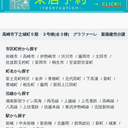
高崎市下之城町５期 ３号棟(全３棟) グラファーレ 新築建売分譲
市区町村から探す
前橋市
高崎市
伊勢崎市
渋川市
藤岡市
太田市
佐波郡玉村町
富岡市
桐生市
甘楽郡甘楽町
町名から探す
富士見町時沢
金井
青柳町
北代田町
下高瀬
新町
豊城町
相生町
藤岡
新田上江田町
沿線から探す
湘南新宿ライン高海
両毛線
上越線
上毛電鉄
高崎線
八高線
上信電鉄
信越本線
東武伊勢崎線
北陸新幹線
駅から探す
前橋
中央前橋
新前橋
北藤岡
群馬総社
新町
城東