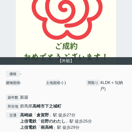
【外観】
-
価格
-
-(-)
4LDK＋S(納
建物面積
土地面積
間取り
戸)
新築
築年数
群馬県
高崎市
下之城町
所在地
高崎線
「
倉賀野
」駅 徒歩27分
交通
上信電鉄
「
佐野のわたし
」駅 徒歩25分
上信電鉄
「
南高崎
」駅 徒歩29分