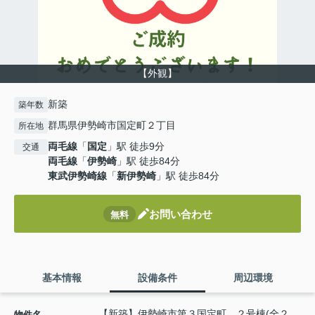
【外観】
新築
築年数
群馬県伊勢崎市国定町２丁目
所在地
両毛線
「
国定
」駅 徒歩9分
交通
両毛線
「
伊勢崎
」駅 徒歩84分
東武伊勢崎線
「
新伊勢崎
」駅 徒歩84分
お問い合わせ
無料
基本情報
設備条件
周辺環境
【新築】伊勢崎市第３国定町 ２号棟(全２
物件名