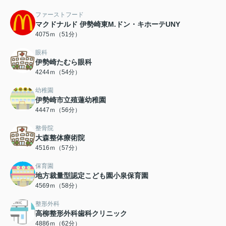
ファーストフード
マクドナルド 伊勢崎東M.ドン・キホーテUNY
4075ｍ（51分）
眼科
伊勢崎たむら眼科
4244ｍ（54分）
幼稚園
伊勢崎市立殖蓮幼稚園
4447ｍ（56分）
整骨院
大森整体療術院
4516ｍ（57分）
保育園
地方裁量型認定こども園小泉保育園
4569ｍ（58分）
整形外科
高柳整形外科歯科クリニック
4886ｍ（62分）