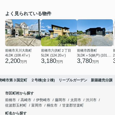
よく見られている物件
前橋市天川大島町
前橋市六供町２丁目
前橋市西善町
4LDK (108.47㎡)
5LDK (124.20㎡)
3LDK＋S(納戸) (101.02㎡)
2
2,200
3,180
3,780
万円
万円
万円
勢崎市第３国定町 ２号棟(全２棟) リーブルガーデン 新築建売分譲
市区町村から探す
前橋市
高崎市
伊勢崎市
藤岡市
太田市
渋川市
佐波郡玉村町
富岡市
桐生市
甘楽郡甘楽町
町名から探す