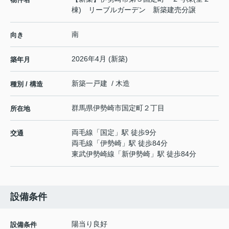
棟) リーブルガーデン 新築建売分譲
南
向き
2026年4月 (新築)
築年月
新築一戸建 / 木造
種別 / 構造
群馬県
伊勢崎市
国定町
２丁目
所在地
両毛線
「
国定
」駅 徒歩9分
交通
両毛線
「
伊勢崎
」駅 徒歩84分
東武伊勢崎線
「
新伊勢崎
」駅 徒歩84分
設備条件
陽当り良好
設備条件