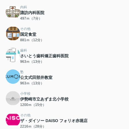
内科
諏訪内科医院
497ｍ（7分）
その他
国定食堂
881ｍ（12分）
歯科
さいとう歯科矯正歯科医院
963ｍ（13分）
塾
公文式田部井教室
963ｍ（13分）
小学校
伊勢崎市立あずま北小学校
1200ｍ（15分）
その他
ザ・ダイソー DAISO フォリオ赤堀店
2216ｍ（28分）