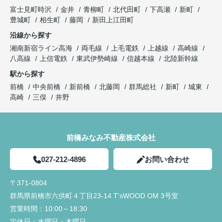
富士見町時沢
金井
青柳町
北代田町
下高瀬
新町
豊城町
相生町
藤岡
新田上江田町
沿線から探す
湘南新宿ライン高海
両毛線
上毛電鉄
上越線
高崎線
八高線
上信電鉄
東武伊勢崎線
信越本線
北陸新幹線
駅から探す
前橋
中央前橋
新前橋
北藤岡
群馬総社
新町
城東
高崎
三俣
井野
前橋みなみ不動産株式会社
027-212-4896
お問い合わせ
〒371-0804
群馬県前橋市六供町４丁目23‐14 T'sWOOD OM 3号室
営業時間：
10:00～18:30
定休日：
水曜日・木曜日